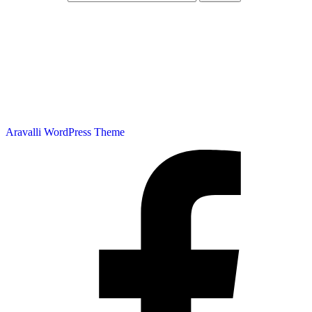
Kontakt:
+49 151 2354 9346
E-mail:
sandra@sachsenhauser.de
Copyright © 2026 MEHR KUNST - MORE ART | Powered by
Aravalli WordPress Theme