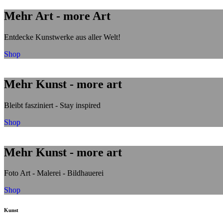
Mehr Art - more Art
Entdecke Kunstwerke aus aller Welt!
Shop
Mehr Kunst - more art
Bleibt fasziniert - Stay inspired
Shop
Mehr Kunst - more art
Foto Art - Malerei - Bildhauerei
Shop
Kunst