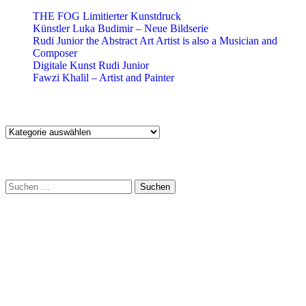
THE FOG Limitierter Kunstdruck
Künstler Luka Budimir – Neue Bildserie
Rudi Junior the Abstract Art Artist is also a Musician and
Composer
Digitale Kunst Rudi Junior
Fawzi Khalil – Artist and Painter
Kategorien
Kategorien
Suche
Suchen
nach:
Kontakt:
+49 151 2354 9346
E-mail:
sandra@sachsenhauser.de