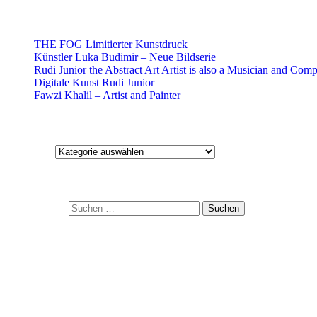
Aktuelle Blog-Beiträge
THE FOG Limitierter Kunstdruck
Künstler Luka Budimir – Neue Bildserie
Rudi Junior the Abstract Art Artist is also a Musician and Com
Digitale Kunst Rudi Junior
Fawzi Khalil – Artist and Painter
Kategorien
Kategorien
Suche
Suchen nach:
Kontakt:
+49 151 2354 9346
E-mail: