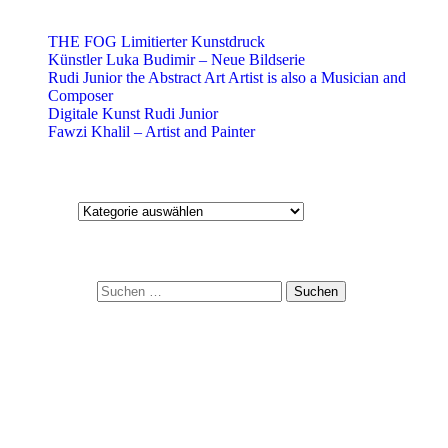
Aktuelle Blog-Beiträge
THE FOG Limitierter Kunstdruck
Künstler Luka Budimir – Neue Bildserie
Rudi Junior the Abstract Art Artist is also a Musician and
Composer
Digitale Kunst Rudi Junior
Fawzi Khalil – Artist and Painter
Kategorien
Kategorien
Suche
Suchen nach:
Kontakt:
+49 151 2354 9346
E-mail: