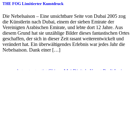
THE FOG Limitierter Kunstdruck
Die Nebelsaison – Eine unsichtbare Seite von Dubai 2005 zog
die Künstlerin nach Dubai, einem der sieben Emirate der
Vereinigten Arabischen Emirate, und lebte dort 12 Jahre. Aus
diesem Grund hat sie unzählige Bilder dieses fantastischen Ortes
geschaffen, der sich in dieser Zeit rasant weiterentwickelt und
verändert hat. Ein überwältigendes Erlebnis war jedes Jahr die
Nebelsaison. Dank einer […]
abstract art
artist
Chiang Mai
Digitale Kunst
Rudi Junior
Posted By
Rudi Junior the Abstract Art Artist is also a Musician and Composer
Rudi Junior, born to German parents in Algeria is a self-taught
musician and painting artist, which loves to perform his art out of the
blue. Painting and music go hand with his creations and